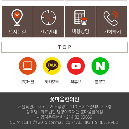
T O P
꽃마을한의원
서울특별시 서초구 서초중앙로 110 롯데캐슬메디치 5층
상호명 : 의료법인 명경의료재단 꽃마을한의원
사업자등록번호 : 214-82-03859
COPYRIGHT ⓒ 2015 conmaul.co.kr ALL RIGHTS RESERVED.