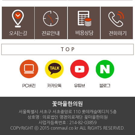
T O P
꽃마을한의원
서울특별시 서초구 서초중앙로 110 롯데캐슬메디치 5층
상호명 : 의료법인 명경의료재단 꽃마을한의원
사업자등록번호 : 214-82-03859
COPYRIGHT ⓒ 2015 conmaul.co.kr ALL RIGHTS RESERVED.