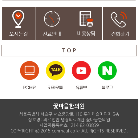
T O P
꽃마을한의원
서울특별시 서초구 서초중앙로 110 롯데캐슬메디치 5층
상호명 : 의료법인 명경의료재단 꽃마을한의원
사업자등록번호 : 214-82-03859
COPYRIGHT ⓒ 2015 conmaul.co.kr ALL RIGHTS RESERVED.