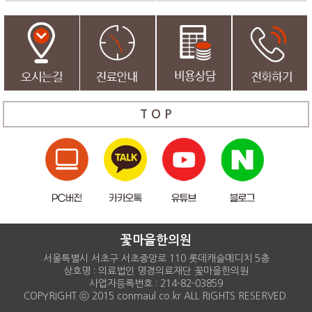
T O P
꽃마을한의원
서울특별시 서초구 서초중앙로 110 롯데캐슬메디치 5층
상호명 : 의료법인 명경의료재단 꽃마을한의원
사업자등록번호 : 214-82-03859
COPYRIGHT ⓒ 2015 conmaul.co.kr ALL RIGHTS RESERVED.