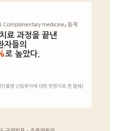
e & Complimentary medicine』 등재
치료 과정을 끝낸
환자들의
%
로 높았다.
원인불명 난임환자에 대한 한방치료 중 발췌]
15』구연발표 - 조준영원장