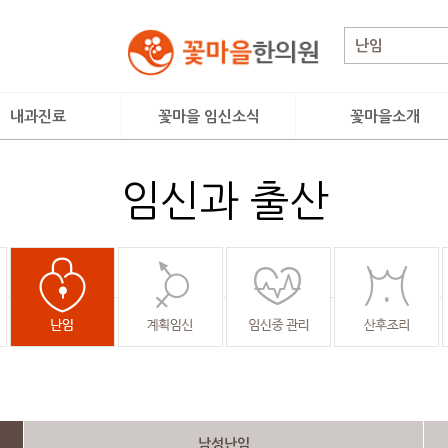
내과진료
꽃마을 임신소식
꽃마을소개
료시스템
임신성공 DATA&STORY
인사말
임신과 출산
톡스 클리닉
이달의 임신소식
의료진 소개
아·청소년 클리닉
임신성공후기
진료안내
양·통증 클리닉
난임치료사례
연혁 및 활동
둘러보기
오시는길
꽃마을 소식
남성난임