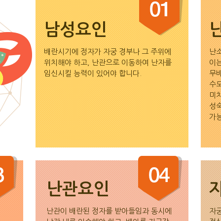
남성요인
배란시기에 정자가 자궁 경부나 그 주위에
난소
위치해야 하고, 난관으로 이동하여 난자를
이는
임신시킬 능력이 있어야 합니다.
무배
수도
미치
성숙
가능
난관요인
난관이 배란된 정자를 받아들임과 동시에
자