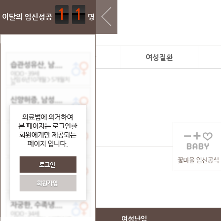
1
1
이달의 임신성공
명
임신과 출산
여성질환
꽃마을 임신공식
진료시스템
진
난임
여성질환 클리닉
디
계획임신
소
임신중 관리
보
산후조리
유산후조리
여성난임