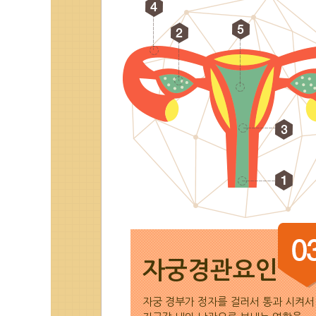
자궁경관요인
자궁 경부가 정자를 걸러서 통과 시켜서