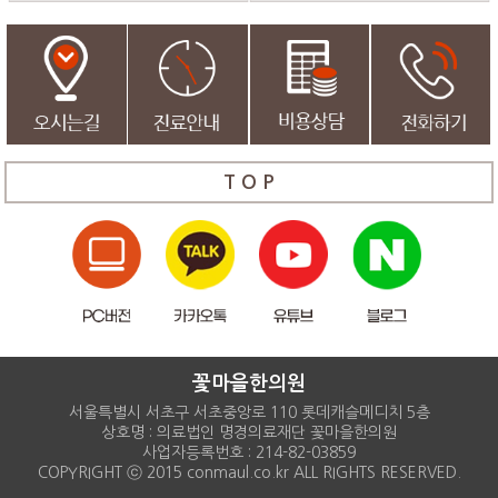
T O P
꽃마을한의원
서울특별시 서초구 서초중앙로 110 롯데캐슬메디치 5층
상호명 : 의료법인 명경의료재단 꽃마을한의원
사업자등록번호 : 214-82-03859
COPYRIGHT ⓒ 2015 conmaul.co.kr ALL RIGHTS RESERVED.