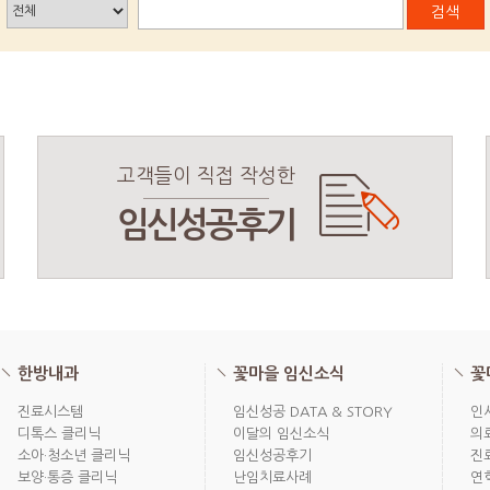
검색
고객들이 직접 작성한
임신성공후기
한방내과
꽃마을 임신소식
꽃
진료시스템
임신성공 DATA & STORY
인
디톡스 클리닉
이달의 임신소식
의
소아·청소년 클리닉
임신성공후기
진
보양·통증 클리닉
난임치료사례
연