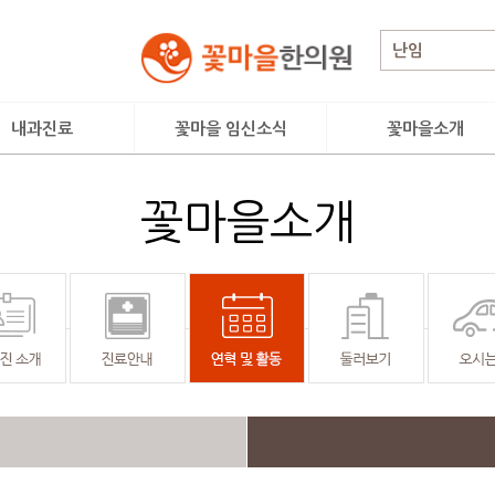
내과진료
꽃마을 임신소식
꽃마을소개
료시스템
임신성공 DATA&STORY
인사말
꽃마을소개
톡스 클리닉
이달의 임신소식
의료진 소개
아·청소년 클리닉
임신성공후기
진료안내
양·통증 클리닉
난임치료사례
연혁 및 활동
둘러보기
오시는길
꽃마을 소식