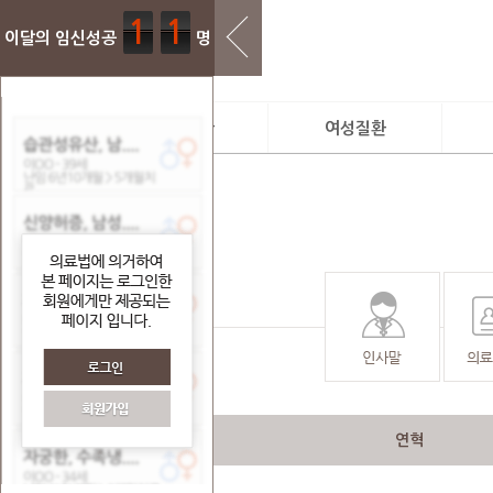
1
1
이달의 임신성공
명
임신과 출산
여성질환
꽃마을 임신공식
진료시스템
진
난임
여성질환 클리닉
디
계획임신
소
임신중 관리
보
산후조리
유산후조리
연혁