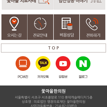
T O P
꽃마을한의원
서울특별시 서초구 서초중앙로 110 롯데캐슬메디치 5층
상호명 : 의료법인 명경의료재단 꽃마을한의원
사업자등록번호 : 214-82-03859