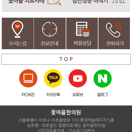
T O P
꽃마을한의원
서울특별시 서초구 서초중앙로 110 롯데캐슬메디치 5층
상호명 : 의료법인 명경의료재단 꽃마을한의원
사업자등록번호 : 214-82-03859