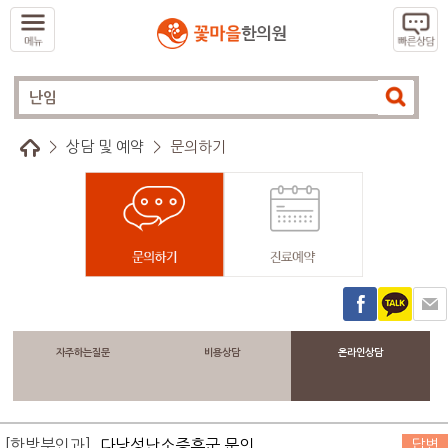
>
상담 및 예약
>
문의하기
자주하는질문
비용상담
온라인상담
[한방부인과]
다낭성난소증후군 문의....
답변